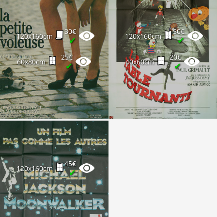
30€
50€
120x160cm
120x160cm
✔
✔
25€
20€
60x80cm
40x60cm
✔
✔
45€
120x160cm
✔