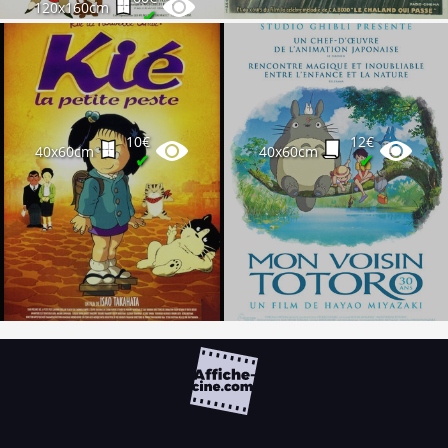
120x160cm
✔
10€
12€
40x60cm
40x60cm
✔
✔