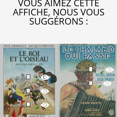
VOUS AIMEZ CETTE
AFFICHE, NOUS VOUS
SUGGÉRONS :
2000€
120x160cm
✔
30€
40x60cm
✔
100€
120x160cm
✔
20€
40x60cm
✔
15€
40x60cm
✔
60€