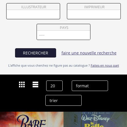
Partenaires
ILLUSTRATEUR
IMPRIMEUR
Vendre
PAYS
RECHERCHER
faire une nouvelle recherche
L’affiche que vous cherchez ne figure pas au catalogue ?
Faites-en nous part
Dernières recherches
enfant
effacer l’historique