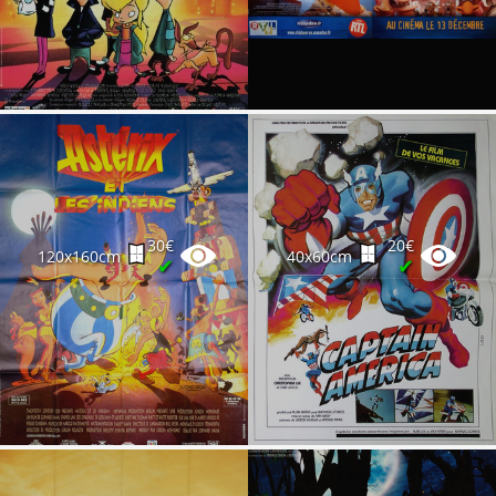
30€
20€
120x160cm
40x60cm
✔
✔