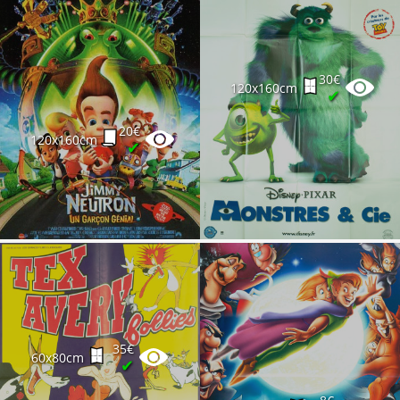
30€
120x160cm
✔
20€
120x160cm
✔
35€
60x80cm
✔