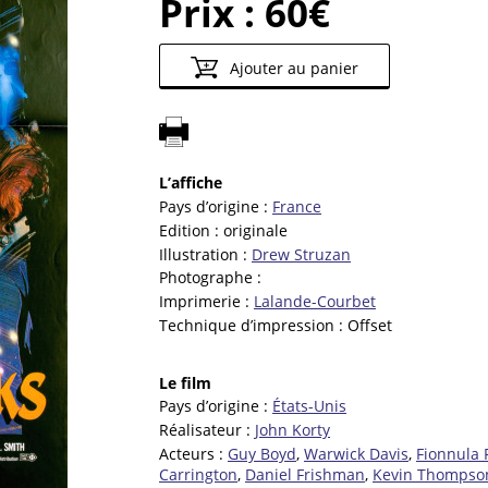
Prix :
60€
Ajouter au panier
L’affiche
Pays d’origine :
France
Edition :
originale
Illustration :
Drew Struzan
Photographe :
Imprimerie :
Lalande-Courbet
Technique d’impression :
Offset
Le film
Pays d’origine :
États-Unis
Réalisateur :
John Korty
Acteurs :
Guy Boyd
,
Warwick Davis
,
Fionnula 
Carrington
,
Daniel Frishman
,
Kevin Thompso