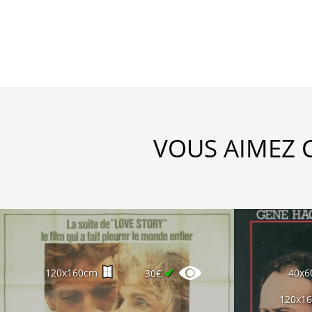
VOUS AIMEZ 
✔
120x160cm
40x6
30€
120x1