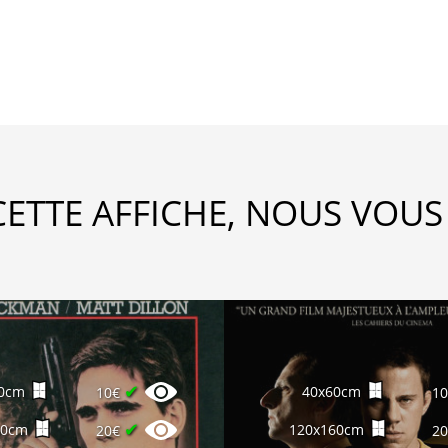
CETTE AFFICHE, NOUS VOUS
✔
0cm
40x60cm
10€
1
✔
60cm
120x160cm
20€
2