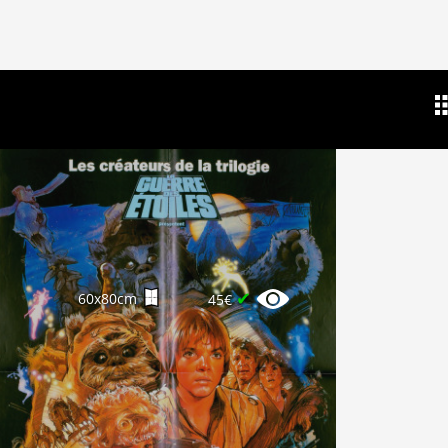
✔
60x80cm
45€