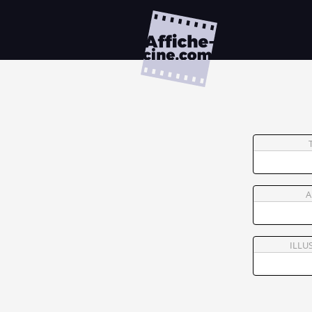
A
ILLU