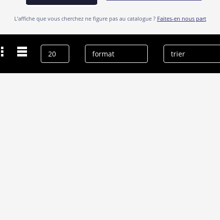
L’affiche que vous cherchez ne figure pas au catalogue ?
Faites-en nous part
Dernières recherches
Warwick Davis
effacer l’historique