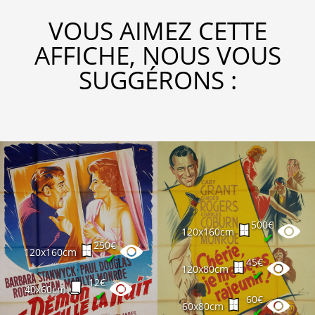
VOUS AIMEZ CETTE
AFFICHE, NOUS VOUS
SUGGÉRONS :
500€
120x160cm
✔
250€
120x160cm
✔
45€
120x80cm
✔
12€
40x60cm
✔
60€
60x80cm
✔