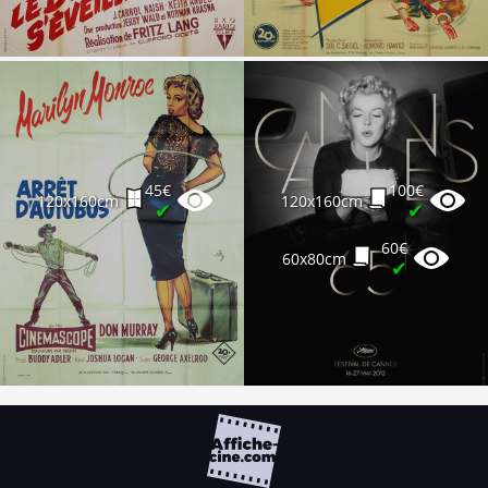
45€
100€
120x160cm
120x160cm
✔
✔
60€
60x80cm
✔