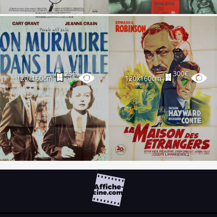
25€
300€
120x160cm
120x160cm
✔
✔