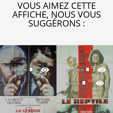
VOUS AIMEZ CETTE
AFFICHE, NOUS VOUS
SUGGÉRONS :
90€
70€
120x160cm
120x160cm
✔
✔
50€
60x80cm
✔