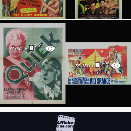
200€
60x80cm
✔
40€
55x35cm
✔