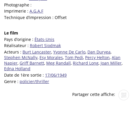
Photographe :
Imprimerie :
A.G.A.F
Technique d’impression :
Offset
Le film
Pays d’origine :
États-Unis
Réalisateur :
Robert Siodmak
Acteurs :
Burt Lancaster
,
Yvonne De Carlo
,
Dan Duryea
,
Stephen McNally
,
Esy Morales
,
Tom Pedi
,
Percy Helton
,
Alan
Napier
,
Griff Barnett
,
Meg Randall
,
Richard Long
,
Joan Miller
,
Edna Holland
Date de 1ère sortie :
17/06/1949
Genre :
policier/thriller
Partager cette affiche: