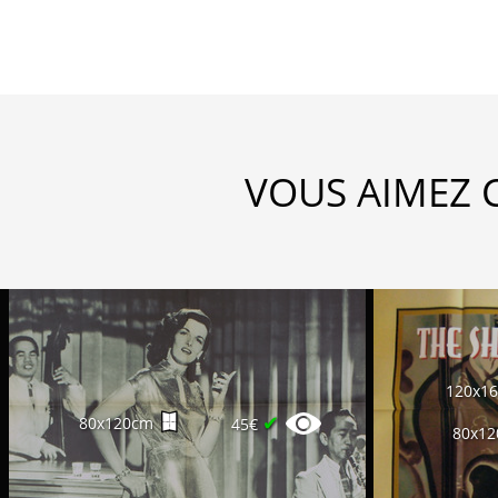
VOUS AIMEZ 
120x1
✔
80x120cm
45€
80x1