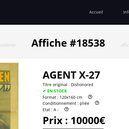
Accueil
In
Affiche #18538
écédente
affi
AGENT X-27
Titre original :
Dishonored
✔ EN STOCK
Format :
120x160 cm
Conditionnement :
pliée
Etat :
A -
Prix :
10000€