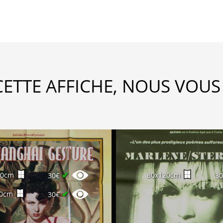
CETTE AFFICHE, NOUS VOUS
✔
60cm
80x120cm
30€
3
✔
20cm
30€