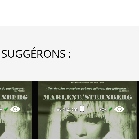
 SUGGÉRONS :
✔
✔
80x120cm
0€
30€