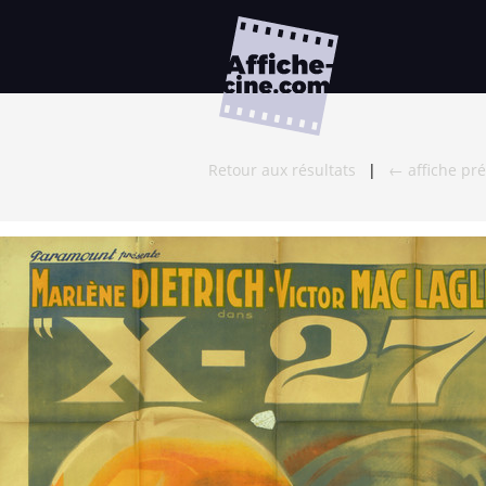
Retour aux résultats
|
← affiche pr