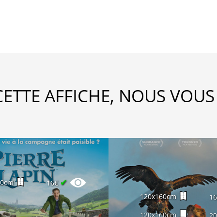
CETTE AFFICHE, NOUS VOUS
✔
60cm
16€
120x160cm
1
120x160cm
2