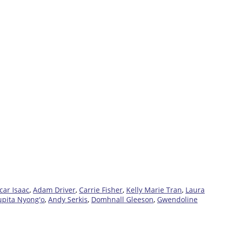
car Isaac
,
Adam Driver
,
Carrie Fisher
,
Kelly Marie Tran
,
Laura
upita Nyong'o
,
Andy Serkis
,
Domhnall Gleeson
,
Gwendoline