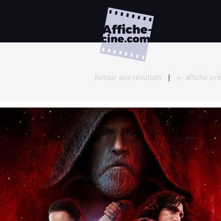
Retour aux résultats
|
← affiche pr