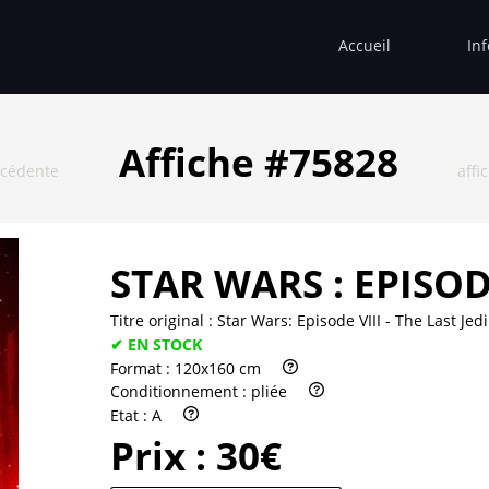
Accueil
In
Affiche #75828
écédente
affi
STAR WARS : EPISODE
Titre original :
Star Wars: Episode VIII - The Last Jedi
✔ EN STOCK
Format :
120x160 cm
Conditionnement :
pliée
Etat :
A
Prix :
30€