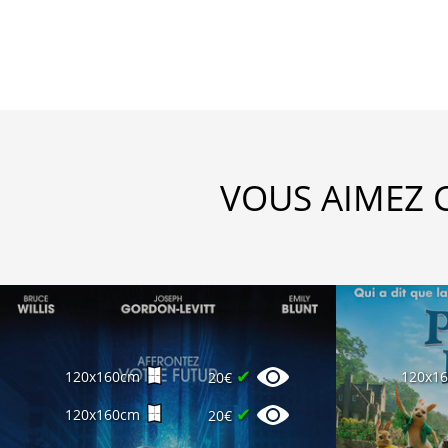
VOUS AIMEZ 
✔
120x160cm
120x1
20€
✔
120x160cm
20€