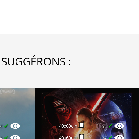
 SUGGÉRONS :
✔
✔
40x60cm
6€
15€
✔
✔
40x60cm
0€
12€