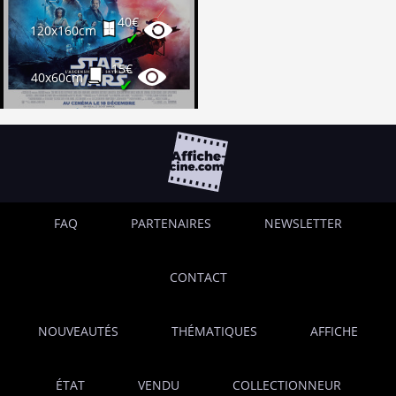
40€
120x160cm
✔
15€
40x60cm
✔
25€
120x160cm
✔
30€
120x160cm
✔
FAQ
PARTENAIRES
NEWSLETTER
CONTACT
NOUVEAUTÉS
THÉMATIQUES
AFFICHE
ÉTAT
VENDU
COLLECTIONNEUR