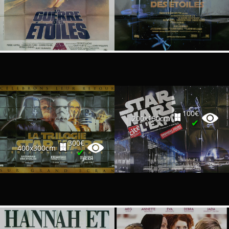
100€
200x150cm
✔
300€
400x300cm
✔