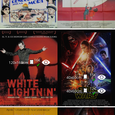
16€
120x160cm
✔
15€
40x60cm
✔
12€
40x60cm
✔