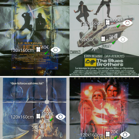
100€
120x160cm
✔
70€
60x80cm
✔
40€
120x160cm
✔
1000€
120x160cm
✔
70€
120x160cm
✔