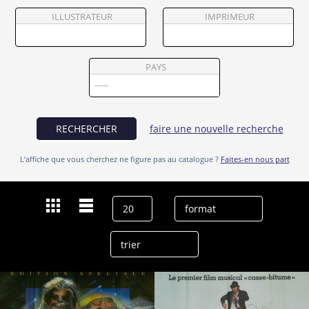
Partenaires
ILLUSTRATEUR
IMPRIMEUR
Vendre
PAYS
RECHERCHER
faire une nouvelle recherche
L’affiche que vous cherchez ne figure pas au catalogue ?
Faites-en nous part
Dernières recherches
Carrie Fisher
effacer l’historique