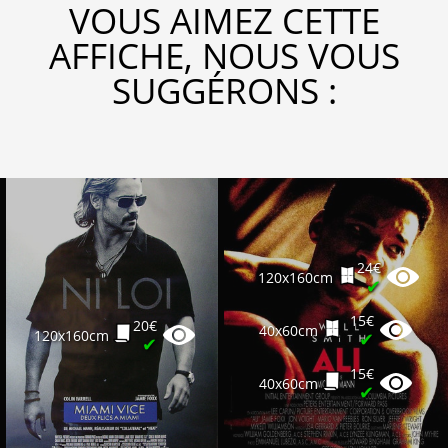
VOUS AIMEZ CETTE
AFFICHE, NOUS VOUS
SUGGÉRONS :
24€
120x160cm
✔
15€
20€
40x60cm
120x160cm
✔
✔
15€
40x60cm
✔