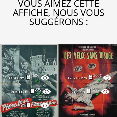
VOUS AIMEZ CETTE
AFFICHE, NOUS VOUS
SUGGÉRONS :
60€
300€
60x80cm
120x160cm
✔
✔
30€
150€
120x160cm
70x100cm
✔
✔
70€
55x35cm
✔