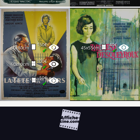
150€
40€
60x80cm
45x55cm
✔
✔
100€
60x80cm
✔
50€
36x49cm
✔