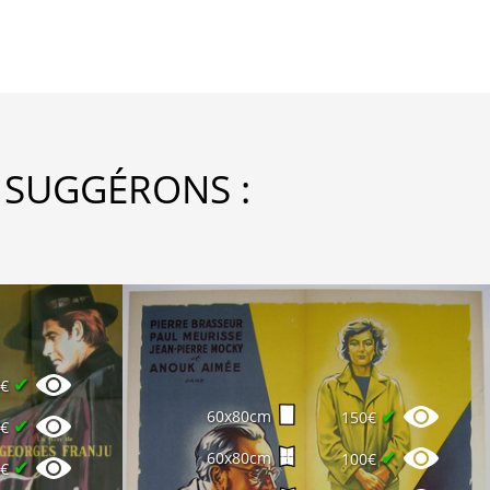
 SUGGÉRONS :
✔
0€
✔
60x80cm
150€
✔
0€
✔
60x80cm
100€
✔
5€