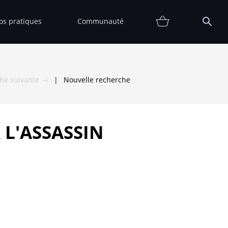
fos pratiques
Communauté
Promotions
Contact
Affiche
FAQ
Etat
Collectionneur
Thématiques
Partenaires
Vendre
Vendu
che suivante →
|
Nouvelle recherche
 L'ASSASSIN