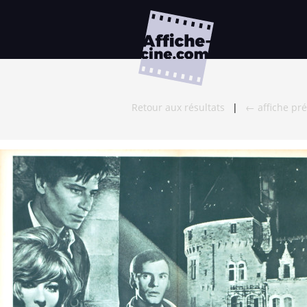
Retour aux résultats
|
← affiche pr