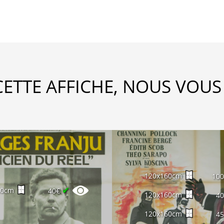
CETTE AFFICHE, NOUS VOUS
120x160cm
10
✔
60cm
40€
120x160cm
4
120x160cm
4