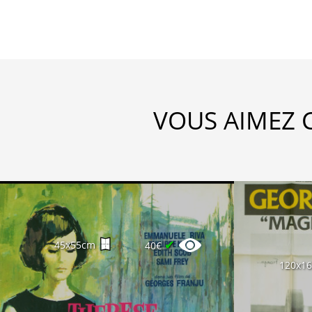
VOUS AIMEZ 
✔
45x55cm
40€
120x1