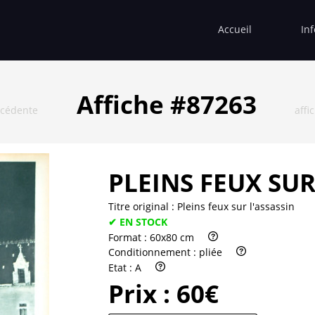
Accueil
In
Affiche #87263
écédente
affi
PLEINS FEUX SUR
Titre original :
Pleins feux sur l'assassin
✔ EN STOCK
Format :
60x80 cm
Conditionnement :
pliée
Etat :
A
Prix :
60€