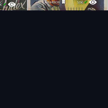
✔
36x49cm
50€
✔
0€
T