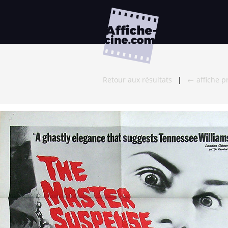
Retour aux résultats
|
← affiche p