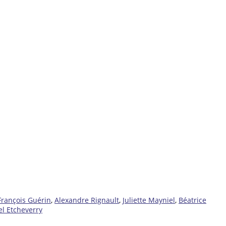
François Guérin
,
Alexandre Rignault
,
Juliette Mayniel
,
Béatrice
l Etcheverry