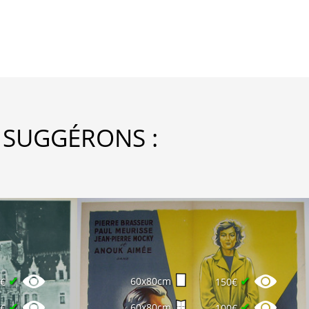
 SUGGÉRONS :
✔
✔
60x80cm
0€
150€
✔
✔
60x80cm
0€
100€