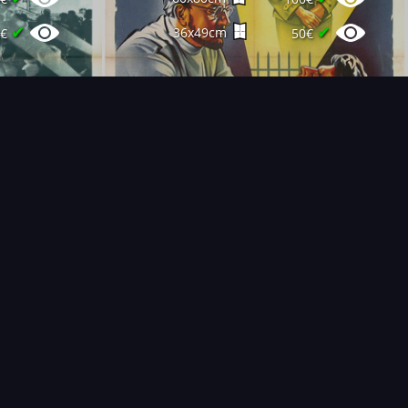
✔
✔
36x49cm
0€
50€
T