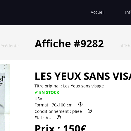
Accueil
In
Affiche #9282
récédente
affic
LES YEUX SANS VI
Titre original :
Les Yeux sans visage
✔ EN STOCK
USA
Format :
70x100 cm
Conditionnement :
pliée
Etat :
A -
Prix :
150€