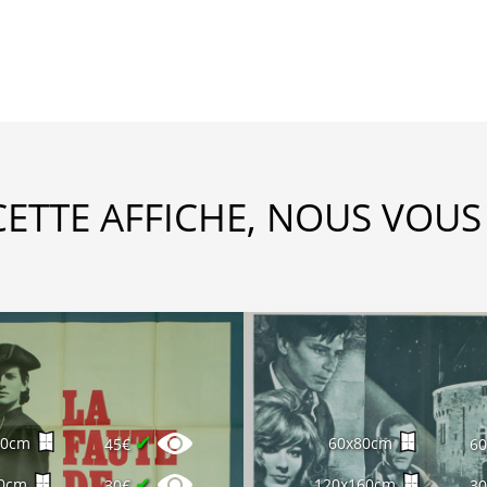
CETTE AFFICHE, NOUS VOUS
✔
60cm
60x80cm
45€
6
✔
0cm
120x160cm
30€
3