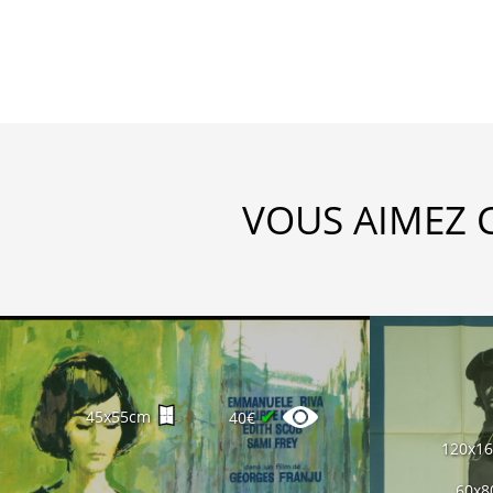
VOUS AIMEZ 
✔
45x55cm
40€
120x1
60x8