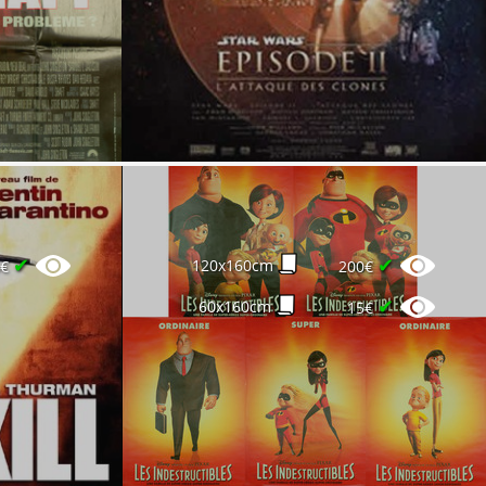
✔
✔
120x160cm
5€
200€
✔
60x160cm
15€