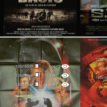
120x1
✔
120x160cm
60€
40x6
✔
120x160cm
74€
120x1
✔
120x160cm
60€