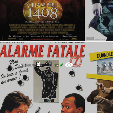
✔
40x60cm
120x1
8€