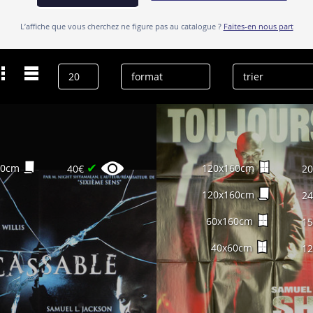
L’affiche que vous cherchez ne figure pas au catalogue ?
Faites-en nous part
Dernières recherches
Samuel L. Jackson
effacer l’historique
✔
60cm
120x160cm
40€
2
120x160cm
2
60x160cm
1
40x60cm
1