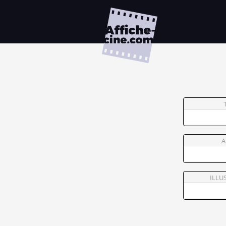
A
ILLU