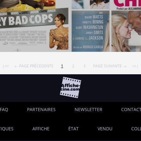
|<<
← PAGE PRÉCÉDENTE
1
2
3
PAGE SUIVANTE →
>>|
FAQ
PARTENAIRES
NEWSLETTER
CONTAC
IQUES
AFFICHE
ÉTAT
VENDU
COL