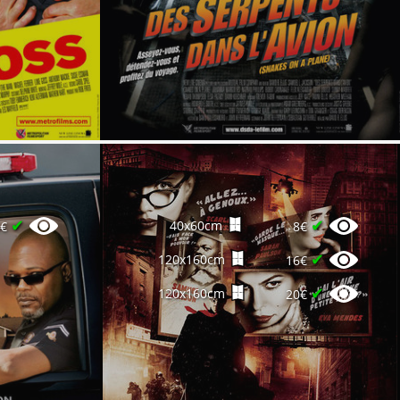
✔
✔
40x60cm
6€
8€
✔
120x160cm
16€
✔
120x160cm
20€