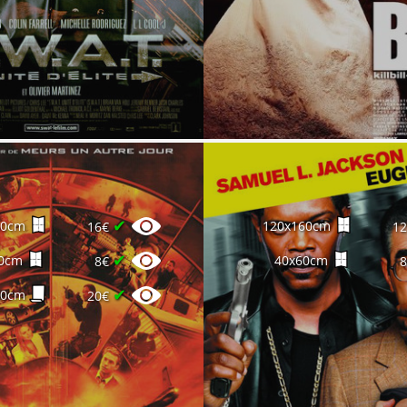
✔
60cm
120x160cm
16€
1
✔
0cm
40x60cm
8€
✔
60cm
20€