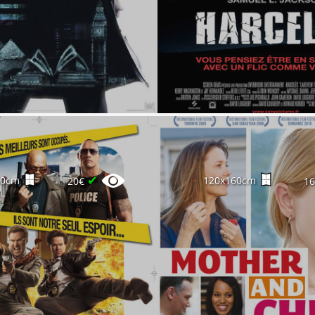
✔
60cm
120x160cm
20€
1