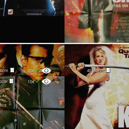
✔
60cm
40x60cm
20€
1
✔
0cm
10€