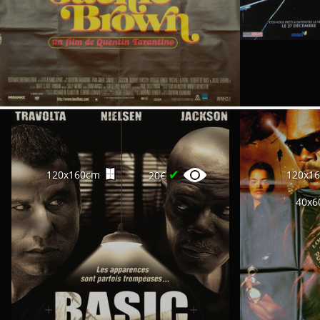
✔
120x160cm
120x1
20€
40x6