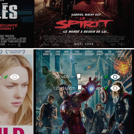
✔
✔
40x60cm
6€
15€
✔
120x160cm
40€