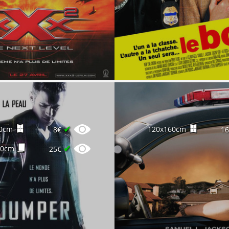
✔
0cm
120x160cm
8€
1
✔
60cm
25€