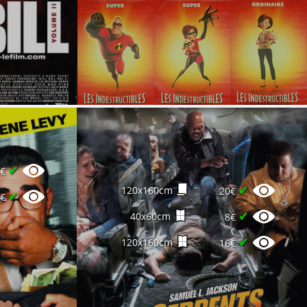
✔
2€
✔
120x160cm
20€
✔
8€
✔
40x60cm
8€
✔
120x160cm
16€