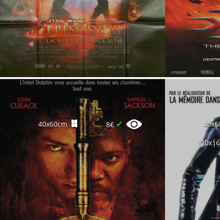
✔
40x60cm
40x6
8€
120x1