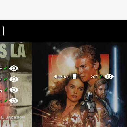
✔
0€
✔
40x60cm
20€
✔
4€
✔
5€
✔
2€