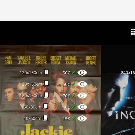
✔
120x160cm
240x1
50€
✔
120x160cm
50€
✔
120x160cm
70€
✔
60x80cm
40€
✔
40x60cm
15€