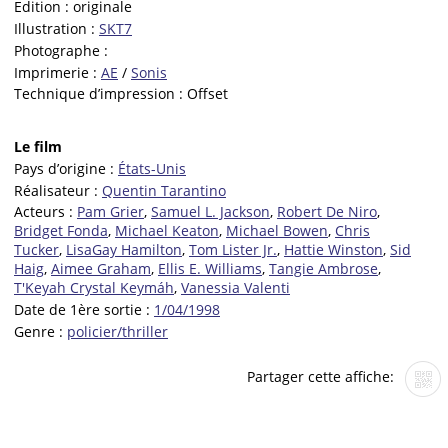
Edition :
originale
Illustration :
SKT7
Photographe :
Imprimerie :
AE
/
Sonis
Technique d’impression :
Offset
Le film
Pays d’origine :
États-Unis
Réalisateur :
Quentin Tarantino
Acteurs :
Pam Grier
,
Samuel L. Jackson
,
Robert De Niro
,
Bridget Fonda
,
Michael Keaton
,
Michael Bowen
,
Chris
Tucker
,
LisaGay Hamilton
,
Tom Lister Jr.
,
Hattie Winston
,
Sid
Haig
,
Aimee Graham
,
Ellis E. Williams
,
Tangie Ambrose
,
T'Keyah Crystal Keymáh
,
Vanessia Valenti
Date de 1ère sortie :
1/04/1998
Genre :
policier/thriller
Partager cette affiche: