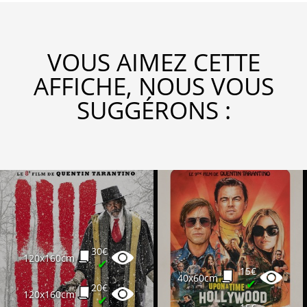
VOUS AIMEZ CETTE
AFFICHE, NOUS VOUS
SUGGÉRONS :
30€
120x160cm
✔
15€
40x60cm
✔
20€
120x160cm
✔