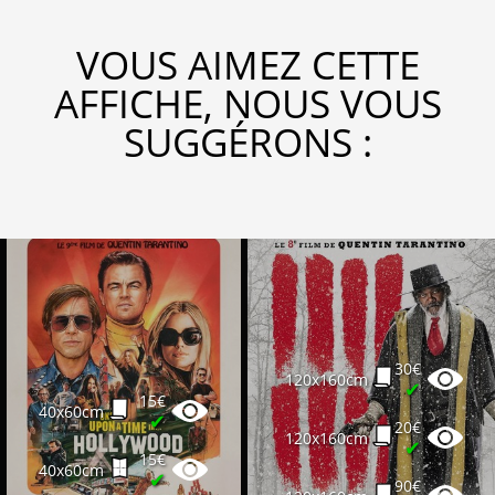
VOUS AIMEZ CETTE
AFFICHE, NOUS VOUS
SUGGÉRONS :
30€
120x160cm
✔
15€
40x60cm
✔
20€
120x160cm
✔
15€
40x60cm
✔
90€