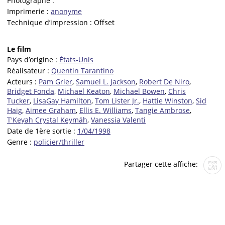
Photographe :
Imprimerie :
anonyme
Technique d’impression :
Offset
Le film
Pays d’origine :
États-Unis
Réalisateur :
Quentin Tarantino
Acteurs :
Pam Grier
,
Samuel L. Jackson
,
Robert De Niro
,
Bridget Fonda
,
Michael Keaton
,
Michael Bowen
,
Chris
Tucker
,
LisaGay Hamilton
,
Tom Lister Jr.
,
Hattie Winston
,
Sid
Haig
,
Aimee Graham
,
Ellis E. Williams
,
Tangie Ambrose
,
T'Keyah Crystal Keymáh
,
Vanessia Valenti
Date de 1ère sortie :
1/04/1998
Genre :
policier/thriller
Partager cette affiche: