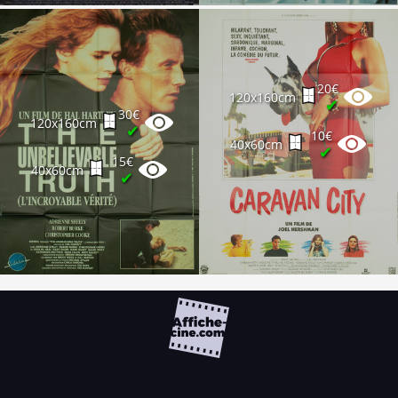
20€
120x160cm
✔
30€
120x160cm
✔
10€
40x60cm
✔
15€
40x60cm
✔
FAQ
PARTENAIRES
NEWSLETTER