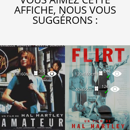
AFFICHE, NOUS VOUS
SUGGÉRONS :
30€
24€
120x160cm
120x160cm
✔
✔
12€
40x60cm
✔