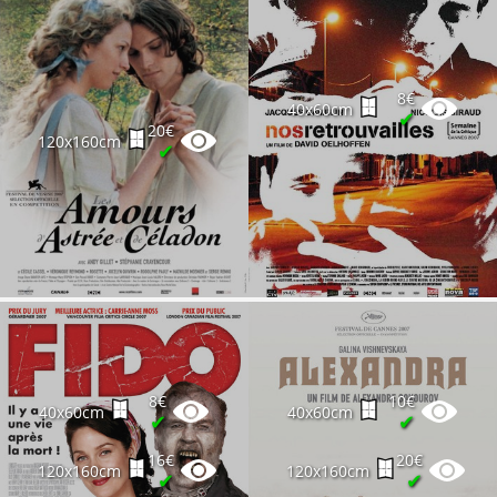
8€
40x60cm
✔
20€
120x160cm
✔
8€
10€
40x60cm
40x60cm
✔
✔
16€
20€
120x160cm
120x160cm
✔
✔