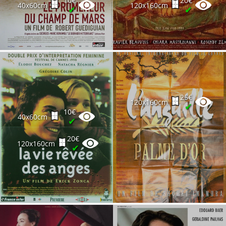
10€
20€
40x60cm
120x160cm
✔
✔
25€
120x160cm
✔
10€
40x60cm
✔
20€
120x160cm
✔