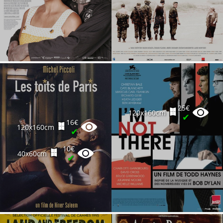
25€
120x160cm
✔
16€
120x160cm
✔
10€
40x60cm
✔