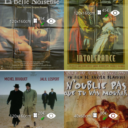
45€
120x160cm
✔
35€
120x160cm
✔
20€
10€
120x160cm
40x60cm
✔
✔