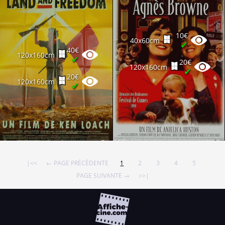
10€
40x60cm
✔
40€
120x160cm
✔
20€
120x160cm
✔
20€
120x160cm
✔
|<<
← PAGE PRÉCÉDENTE
1
2
3
4
5
PAGE SUIVANTE →
>>|