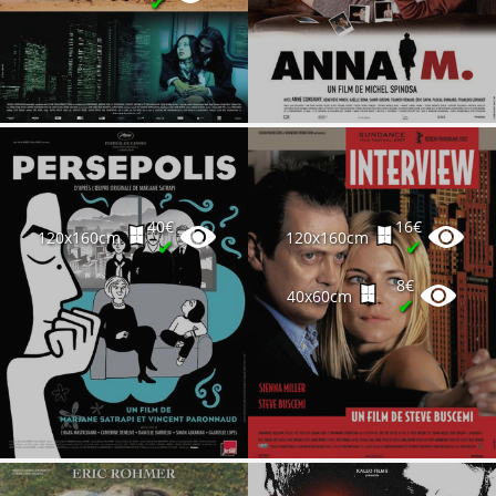
✔
40€
16€
120x160cm
120x160cm
✔
✔
8€
40x60cm
✔