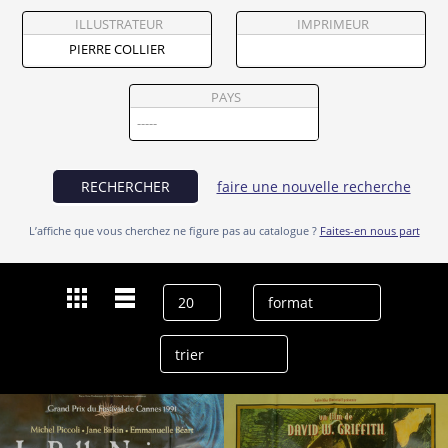
Partenaires
ILLUSTRATEUR
IMPRIMEUR
Vendre
PAYS
RECHERCHER
faire une nouvelle recherche
L’affiche que vous cherchez ne figure pas au catalogue ?
Faites-en nous part
Dernières recherches
Pierre Collier
effacer l’historique