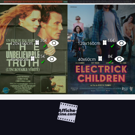
30€
16€
120x160cm
120x160cm
✔
✔
15€
8€
40x60cm
40x60cm
✔
✔
FAQ
PARTENAIRES
NEWSLETTER