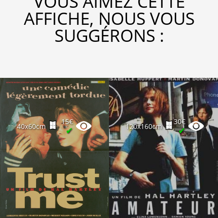
VOUS AIMEZ CETTE
AFFICHE, NOUS VOUS
SUGGÉRONS :
15€
30€
40x60cm
120x160cm
✔
✔