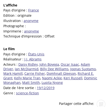
L’affiche
Pays d’origine :
France
Edition :
originale
Illustration :
anonyme
Photographe :
Imprimerie :
anonyme
Technique d’impression :
Offset
Le film
Pays d’origine :
États-Unis
Réalisateur :
J.J. Abrams
Acteurs :
Daisy Ridley
,
John Boyega
,
Oscar Isaac
,
Adam
Driver
,
Ian McDiarmid
,
Billy Dee Williams
,
Joonas Suotamo
,
Mark Hamill
,
Carrie Fisher
,
Domhnall Gleeson
,
Richard E.
Grant
,
Kelly Marie Tran
,
Naomi Ackie
,
Keri Russell
,
Dominic
Monaghan
,
Matt Smith
,
Lupita Nyong
Date de 1ère sortie :
19/12/2019
Genre :
science-fiction
Partager cette affiche: