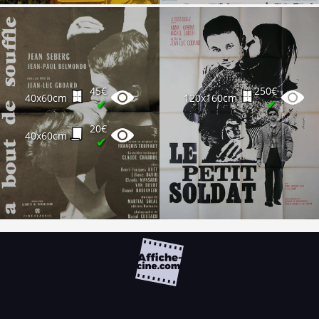
45€
250€
40x60cm
120x160cm
✔
✔
20€
40x60cm
✔
FAQ
PARTENAIRES
NEWSLETTER