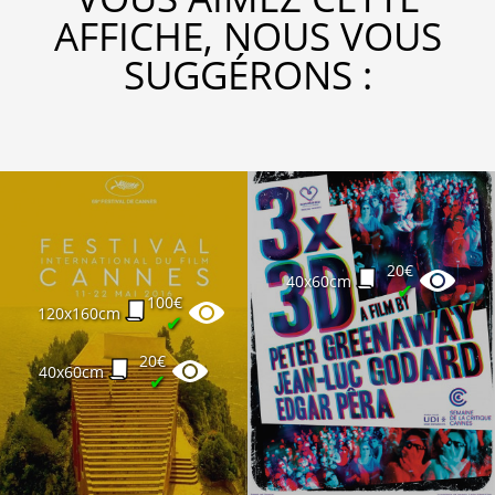
AFFICHE, NOUS VOUS
SUGGÉRONS :
20€
40x60cm
✔
100€
120x160cm
✔
20€
40x60cm
✔