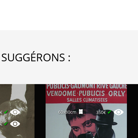
 SUGGÉRONS :
✔
✔
60x80cm
5€
350€
✔
0€