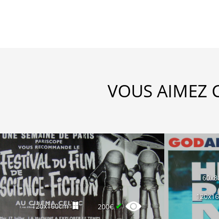
VOUS AIMEZ 
60x8
120x1
✔
120x160cm
200€