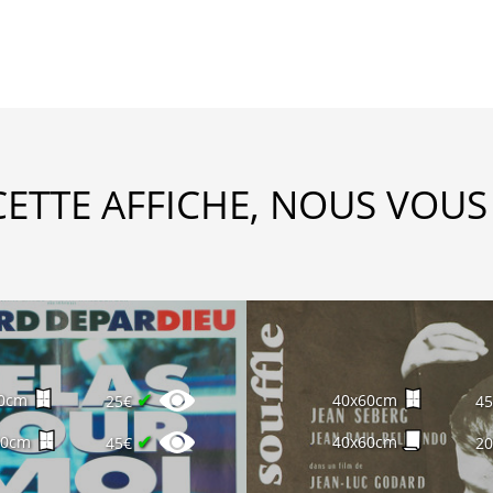
CETTE AFFICHE, NOUS VOUS
✔
0cm
40x60cm
25€
4
✔
60cm
40x60cm
45€
2