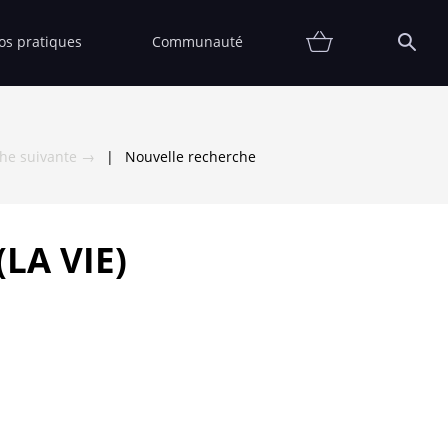
fos pratiques
Communauté
Promotions
Contact
Affiche
FAQ
Etat
Collectionneur
Thématiques
Partenaires
Vendre
Vendu
che suivante →
|
Nouvelle recherche
LA VIE)