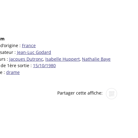
ilm
d’origine :
France
isateur :
Jean-Luc Godard
urs :
Jacques Dutronc
,
Isabelle Huppert
,
Nathalie Baye
 de 1ère sortie :
15/10/1980
e :
drame
Partager cette affiche: