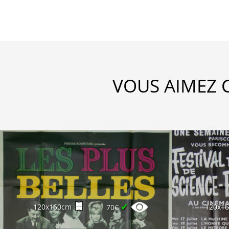
VOUS AIMEZ 
✔
120x160cm
120x1
70€