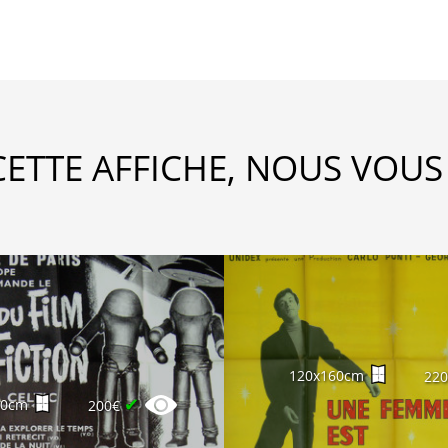
CETTE AFFICHE, NOUS VOUS
120x160cm
22
✔
60cm
200€