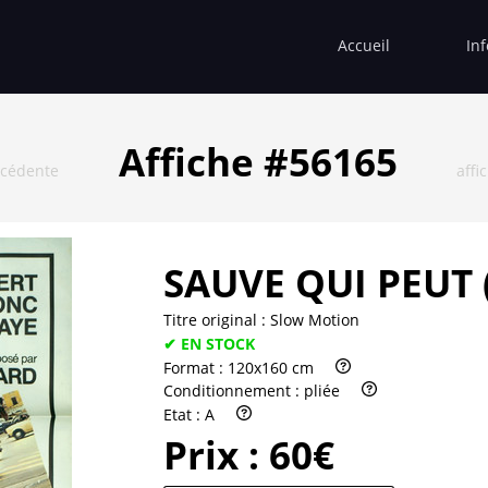
Accueil
In
Affiche #56165
écédente
affi
SAUVE QUI PEUT (
Titre original :
Slow Motion
✔ EN STOCK
Format :
120x160 cm
Conditionnement :
pliée
Etat :
A
Prix :
60€