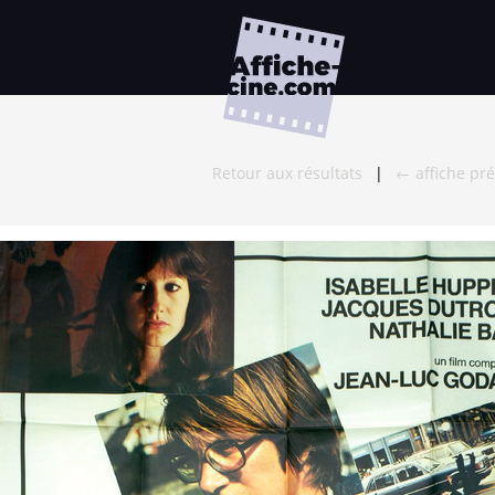
Retour aux résultats
|
← affiche pr