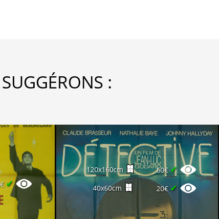
 SUGGÉRONS :
✔
120x160cm
60€
✔
0€
✔
40x60cm
20€