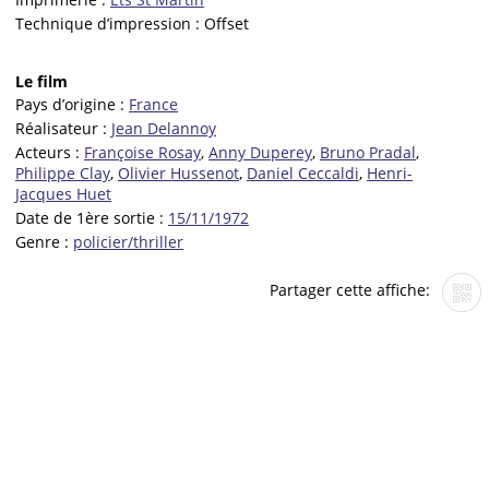
Technique d’impression :
Offset
Le film
Pays d’origine :
France
Réalisateur :
Jean Delannoy
Acteurs :
Françoise Rosay
,
Anny Duperey
,
Bruno Pradal
,
Philippe Clay
,
Olivier Hussenot
,
Daniel Ceccaldi
,
Henri-
Jacques Huet
Date de 1ère sortie :
15/11/1972
Genre :
policier/thriller
Partager cette affiche: