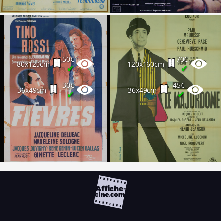
50€
70€
80x120cm
120x160cm
✔
✔
30€
45€
36x49cm
36x49cm
✔
✔