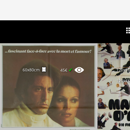
✔
60x80cm
120x1
45€
120x1