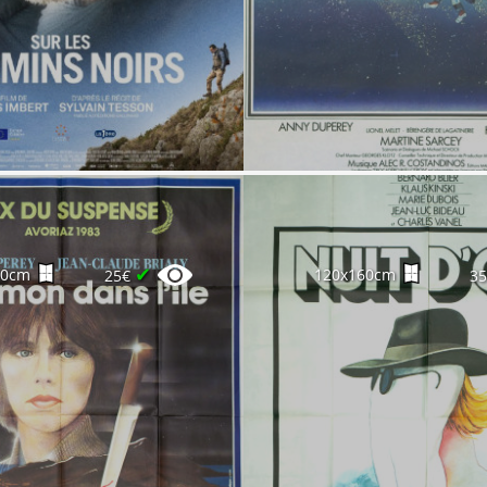
✔
60cm
120x160cm
25€
3