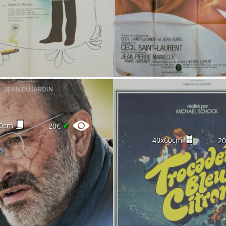
✔
00cm
20€
40x60cm
2