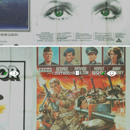
✔
✔
100x140cm
5€
40€