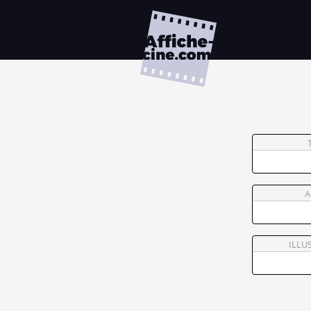
A
ILLU