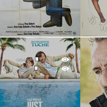
✔
120x160cm
70x1
16€
✔
40x60cm
8€