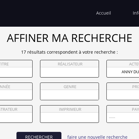
Accueil
In
AFFINER MA RECHERCHE
17 résultats correspondent à votre recherche :
TITRE
RÉALISATEUR
ACTE
NNÉE
GENRE
PRI
STRATEUR
IMPRIMEUR
PAY
RECHERCHER
faire une nouvelle recherche