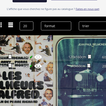
L’affiche que vous cherchez ne figure pas au catalogue ?
Faites-en nous part
Dernières recherches
Anny Duperey
effacer l’historique
✔
60cm
120x160cm
45€
6
✔
60cm
40x60cm
35€
2