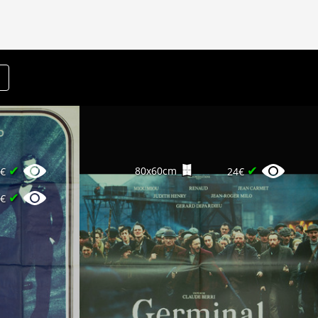
✔
✔
80x60cm
0€
24€
✔
0€