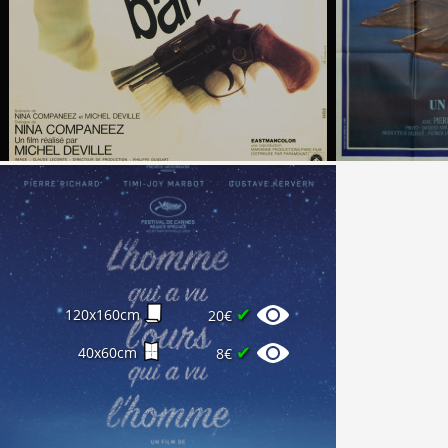
✔
120x160cm
20€
✔
40x60cm
8€