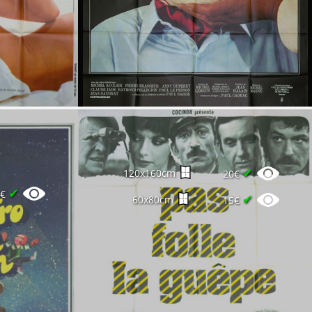
✔
120x160cm
20€
✔
0€
✔
60x80cm
15€