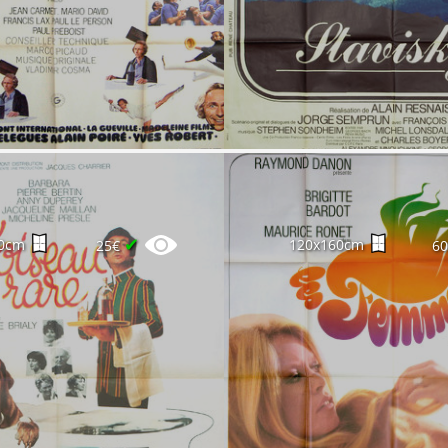
✔
0cm
120x160cm
25€
6