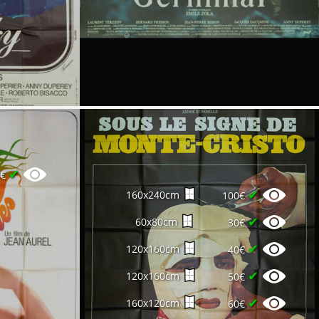
✔
0€
✔
160x240cm
100€
✔
60x80cm
30€
✔
120x160cm
40€
✔
120x160cm
50€
✔
160x120cm
60€