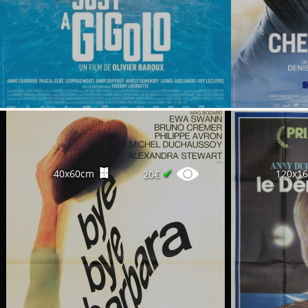
✔
40x60cm
120x1
20€