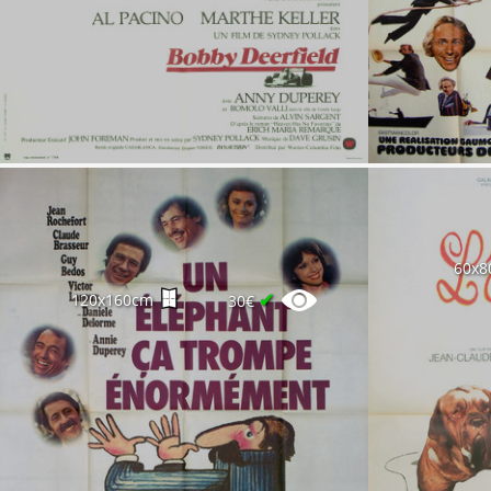
60x8
✔
120x160cm
30€