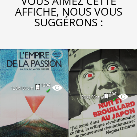
VOUS AIMEZ CETTE
AFFICHE, NOUS VOUS
SUGGÉRONS :
120€
120x160cm
✔
30€
120x160cm
✔