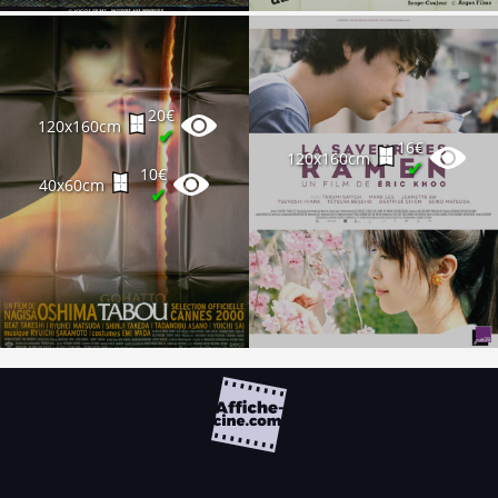
20€
120x160cm
✔
16€
120x160cm
✔
10€
40x60cm
✔
FAQ
PARTENAIRES
NEWSLETTER