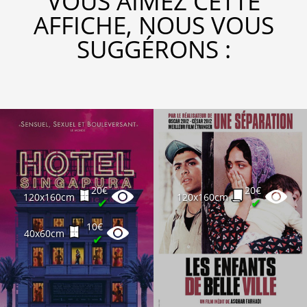
VOUS AIMEZ CETTE
AFFICHE, NOUS VOUS
SUGGÉRONS :
20€
20€
120x160cm
120x160cm
✔
✔
10€
40x60cm
✔