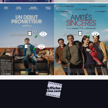
16€
8€
120x160cm
40x60cm
✔
✔
8€
40x60cm
✔
FAQ
PARTENAIRES
NEWSLETTER