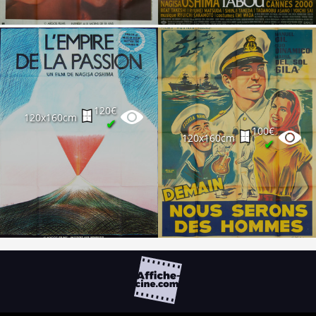
120€
120x160cm
✔
100€
120x160cm
✔