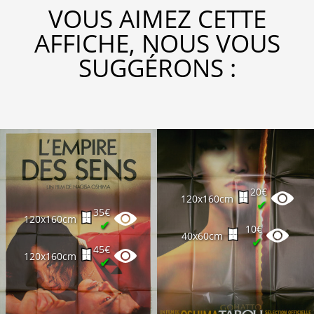
VOUS AIMEZ CETTE
AFFICHE, NOUS VOUS
SUGGÉRONS :
20€
120x160cm
✔
35€
120x160cm
✔
10€
40x60cm
✔
45€
120x160cm
✔