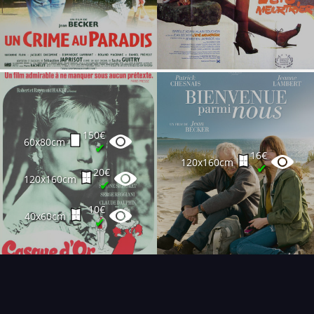
150€
60x80cm
✔
16€
120x160cm
✔
20€
120x160cm
✔
10€
40x60cm
✔