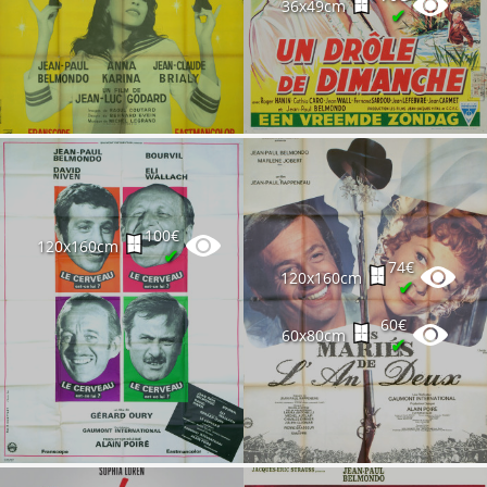
36x49cm
✔
100€
120x160cm
✔
74€
120x160cm
✔
60€
60x80cm
✔