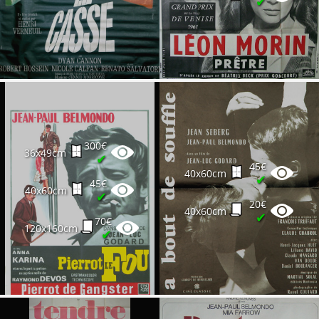
✔
300€
36x49cm
✔
45€
40x60cm
✔
45€
40x60cm
✔
20€
40x60cm
✔
70€
120x160cm
✔