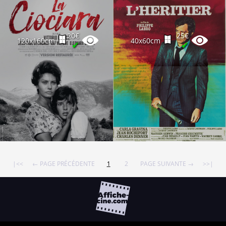
20€
25€
120x160cm
40x60cm
✔
✔
|<<
← PAGE PRÉCÉDENTE
1
2
PAGE SUIVANTE →
>>|