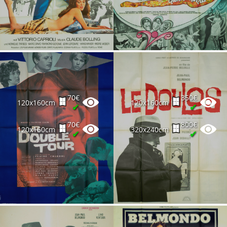
70€
350€
120x160cm
120x160cm
✔
✔
70€
800€
120x160cm
320x240cm
✔
✔