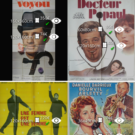
350€
160x360cm
✔
35€
60x80cm
✔
74€
120x160cm
✔
40€
120x160cm
✔
220€
74€
120x160cm
36x49cm
✔
✔
70€