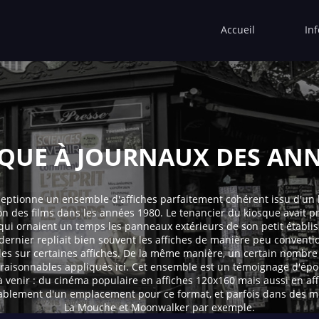
Accueil
In
QUE À JOURNAUX DES ANN
ceptionne un ensemble d'affiches parfaitement cohérent issu d'un k
on des films dans les années 1980. Le tenancier du kiosque avait pr
 qui ornaient un temps les panneaux extérieurs de son petit établi
rnier repliait bien souvent les affiches de manière peu conventio
les sur certaines affiches. De la même manière, un certain nombre a
ix raisonnables appliqués ici. Cet ensemble est un témoignage d'é
 à venir : du cinéma populaire en affiches 120x160 mais aussi en af
lablement d'un emplacement pour ce format, et parfois dans des m
La Mouche et Moonwalker par exemple.