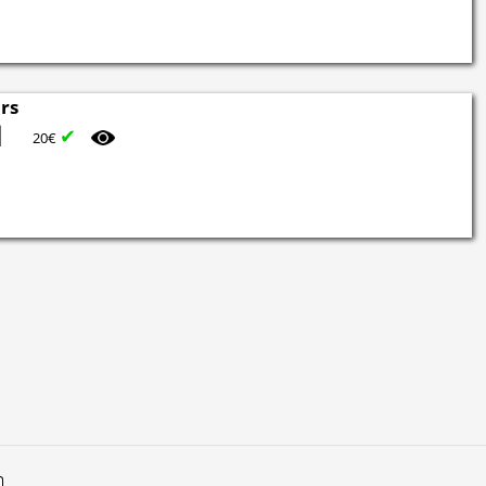
irs
✔
20€