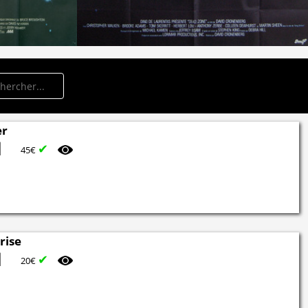
er
✔
45€
rise
✔
20€