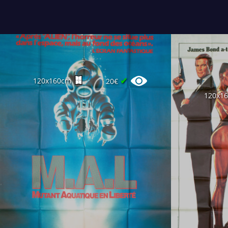
✔
120x160cm
20€
120x1