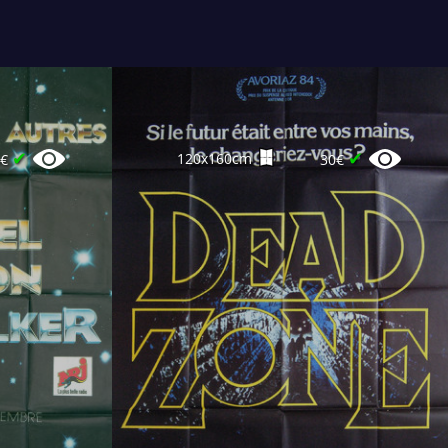
✔
✔
120x160cm
5€
30€