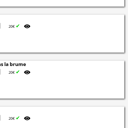
✔
20€
ns la brume
✔
20€
✔
20€