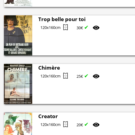
Trop belle pour toi
✔
120x160cm
30€
Chimère
✔
120x160cm
25€
Creator
✔
120x160cm
20€