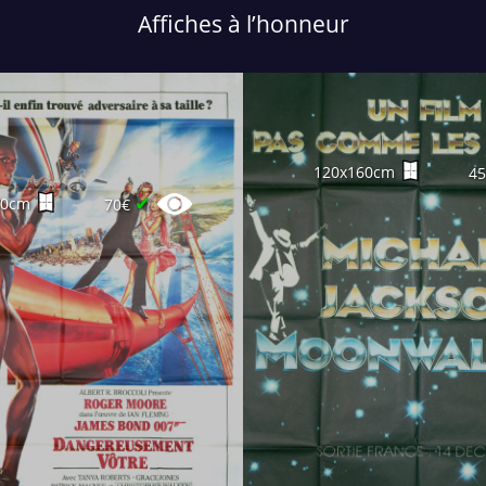
Affiches à l’honneur
120x160cm
4
✔
60cm
70€