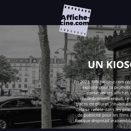
UN KIOS
En 2023, Affiche-cine.com ré
exploité pour la promoti
conserver les affiches
encombrement réduit, ce de
traces de pliures inhabituel
cela se reflète dans les pr
de publicité pour les films
kiosque disposait vraisemb