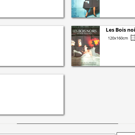
Les Bois no
120x160cm