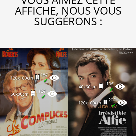
AFFICHE, NOUS VOUS
SUGGÉRONS :
18€
120x160cm
✔
10€
40x60cm
✔
12€
60x80cm
✔
20€
120x160cm
✔