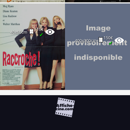
10€
40x60cm
✔
150€
400x300cm
✔
FAQ
PARTENAIRES
NEWSLETTER