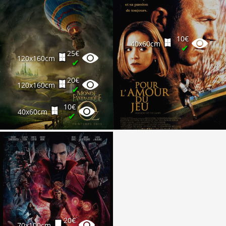
10€
40x60cm
✔
25€
120x160cm
✔
20€
120x160cm
✔
10€
40x60cm
✔
20€
70x100cm