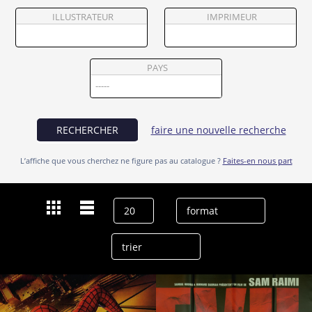
Partenaires
ILLUSTRATEUR
IMPRIMEUR
Vendre
PAYS
RECHERCHER
faire une nouvelle recherche
L’affiche que vous cherchez ne figure pas au catalogue ?
Faites-en nous part
Dernières recherches
Sam Raimi
effacer l’historique