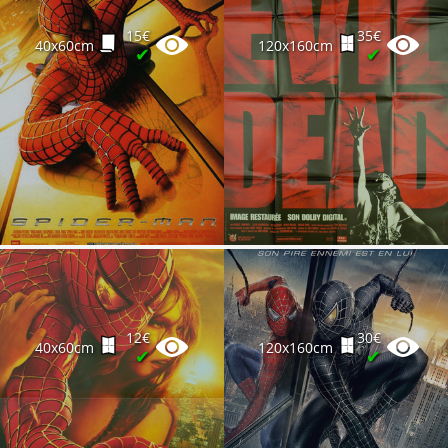
15€
35€
40x60cm
120x160cm
✔
✔
12€
30€
40x60cm
120x160cm
✔
✔