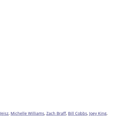
Weisz
,
Michelle Williams
,
Zach Braff
,
Bill Cobbs
,
Joey King
,