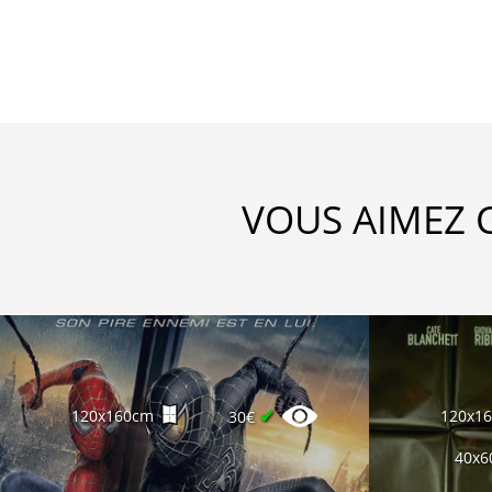
VOUS AIMEZ 
✔
120x160cm
120x1
30€
40x6