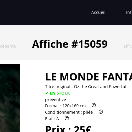
Accueil
In
Affiche #15059
écédente
affi
LE MONDE FANTA
Titre original :
Oz the Great and Powerful
✔ EN STOCK
préventive
Format :
120x160 cm
Conditionnement :
pliée
Etat :
A
Prix :
25€