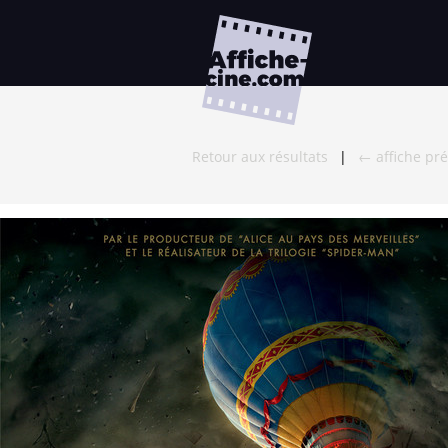
Retour aux résultats
|
← affiche pr