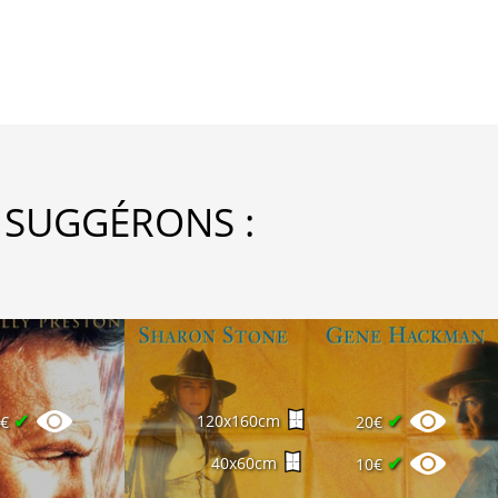
 SUGGÉRONS :
✔
✔
120x160cm
0€
20€
✔
40x60cm
10€