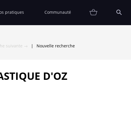
fos pratiques
Communauté
Promotions
Contact
Affiche
FAQ
Etat
Collectionneur
Thématiques
Partenaires
Vendre
Vendu
che suivante →
|
Nouvelle recherche
STIQUE D'OZ