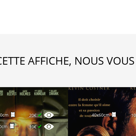
CETTE AFFICHE, NOUS VOUS
✔
60cm
40x60cm
20€
1
✔
0cm
10€