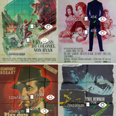
45€
45x55cm
✔
250€
240x320cm
✔
45€
55x35cm
✔
60€
45x70cm
✔
1500€
120x160cm
✔
70€
70x100cm
✔
200€
60x80cm
✔