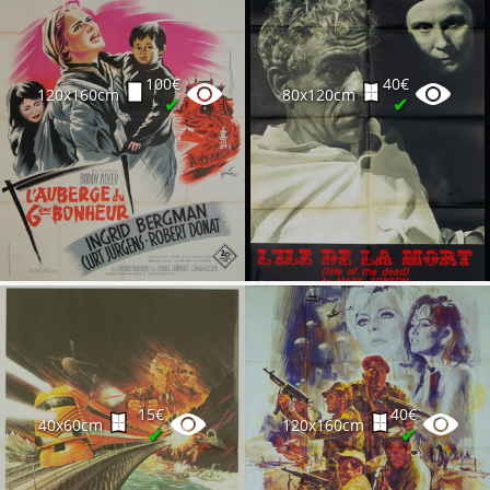
100€
40€
120x160cm
80x120cm
✔
✔
15€
40€
40x60cm
120x160cm
✔
✔