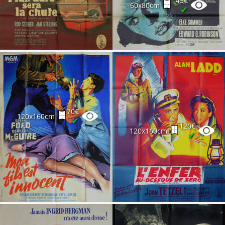
45€
60x80cm
✔
70€
120x160cm
✔
120€
120x160cm
✔