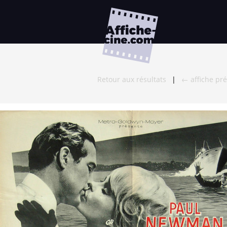
Retour aux résultats
|
← affiche pr