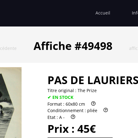
Accueil
In
Affiche #49498
écédente
affi
PAS DE LAURIER
Titre original :
The Prize
✔ EN STOCK
Format :
60x80 cm
Conditionnement :
pliée
Etat :
A -
Prix :
45€