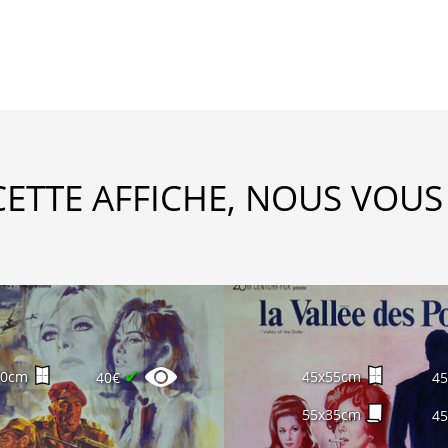
CETTE AFFICHE, NOUS VOUS
✔
60cm
45x55cm
40€
4
55x35cm
4