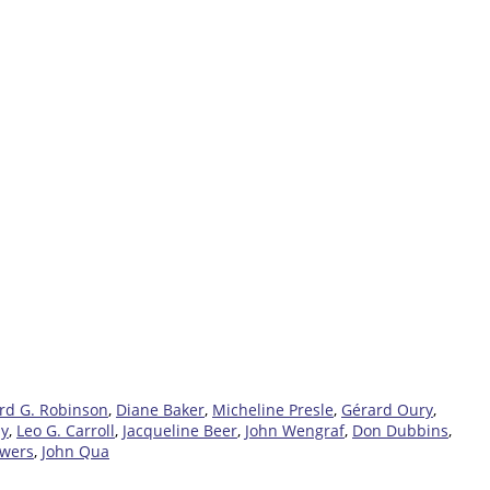
rd G. Robinson
,
Diane Baker
,
Micheline Presle
,
Gérard Oury
,
hy
,
Leo G. Carroll
,
Jacqueline Beer
,
John Wengraf
,
Don Dubbins
,
owers
,
John Qua