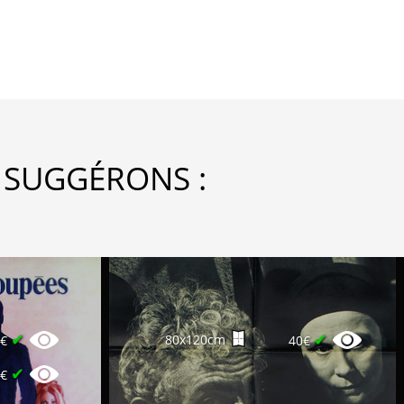
 SUGGÉRONS :
✔
✔
80x120cm
5€
40€
✔
5€