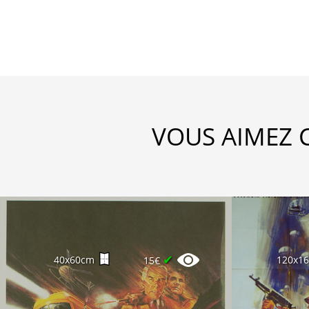
VOUS AIMEZ 
✔
40x60cm
120x1
15€