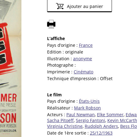
Ajouter au panier
L’affiche
Pays d’origine :
France
Edition :
originale
Illustration :
anonyme
Photographe :
Imprimerie :
Cinémato
Technique d’impression :
Offset
Le film
Pays d’origine :
États-Unis
Réalisateur :
Mark Robson
Acteurs :
Paul Newman
,
Elke Sommer
,
Edwa
Sacha Pitoëff
,
Sergio Fantoni
,
Kevin McCart
Virginia Christine
,
Rudolph Anders
,
Bess Fl
Date de 1ère sortie :
25/12/1963