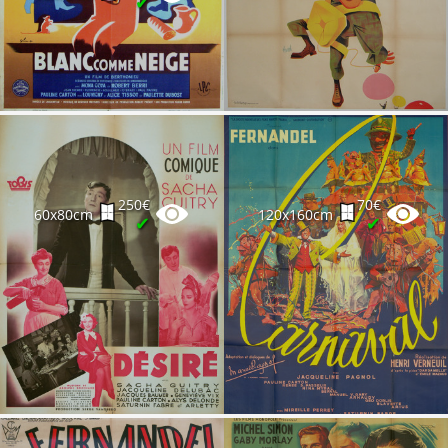
✔
250€
70€
60x80cm
120x160cm
✔
✔