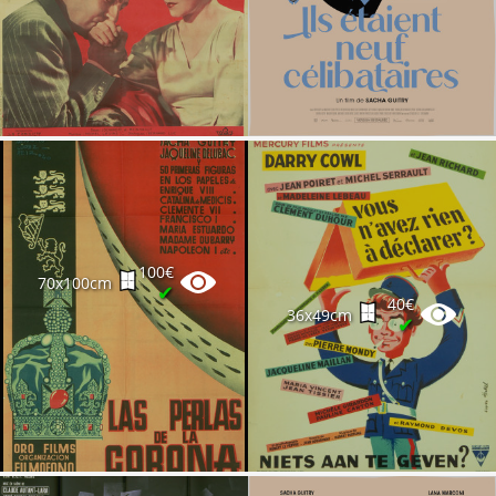
100€
70x100cm
✔
40€
36x49cm
✔