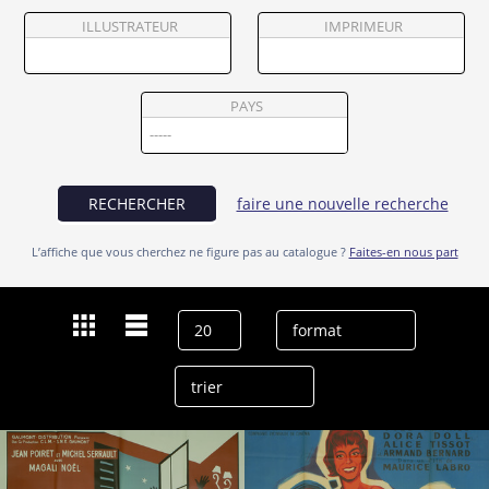
Partenaires
ILLUSTRATEUR
IMPRIMEUR
Vendre
PAYS
RECHERCHER
faire une nouvelle recherche
L’affiche que vous cherchez ne figure pas au catalogue ?
Faites-en nous part
Dernières recherches
Pauline Carton
effacer l’historique