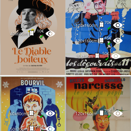
70€
120x160cm
✔
10€
40x60cm
✔
45€
120x160cm
✔
50€
36x49cm
✔
100€
70€
60x80cm
120x160cm
✔
✔
35€
50x70cm