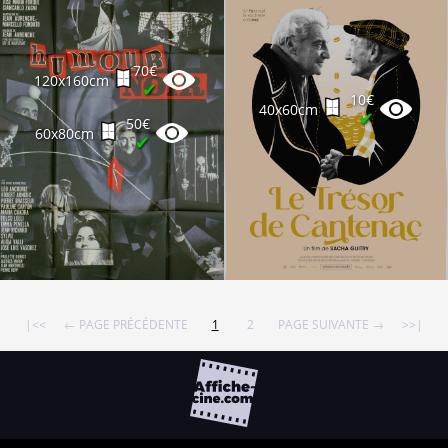
70€
120x160cm
✔
10€
40x60cm
✔
50€
60x80cm
✔
|<<
← PAGE PRÉCÉDENTE
1
2
PAGE SUIVANTE →
>>|