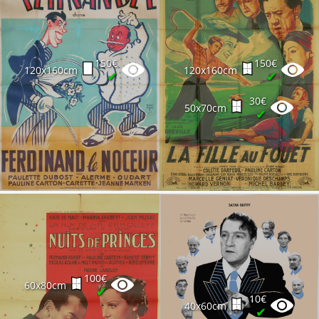
150€
150€
120x160cm
120x160cm
✔
✔
30€
50x70cm
✔
100€
60x80cm
✔
10€
40x60cm
✔