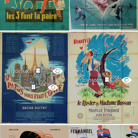
300€
120x160cm
✔
200€
120x160cm
✔
50€
36x49cm
✔