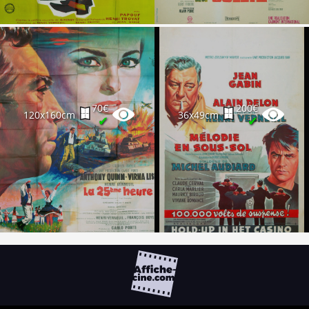
70€
200€
120x160cm
36x49cm
✔
✔