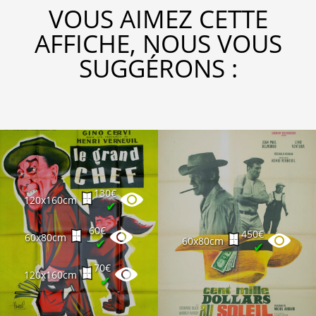
VOUS AIMEZ CETTE
AFFICHE, NOUS VOUS
SUGGÉRONS :
130€
120x160cm
✔
60€
450€
60x80cm
60x80cm
✔
✔
70€
120x160cm
✔