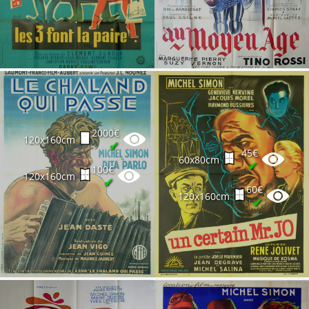
2000€
120x160cm
✔
45€
60x80cm
✔
100€
120x160cm
✔
60€
120x160cm
✔