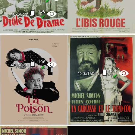
✔
15€
40x60cm
✔
10€
40x60cm
✔
200€
120x160cm
✔