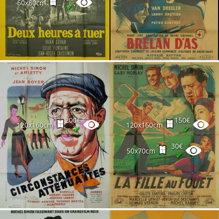
60x80cm
✔
200€
150€
120x160cm
120x160cm
✔
✔
30€
50x70cm
✔