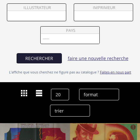
Partenaires
ILLUSTRATEUR
IMPRIMEUR
Vendre
PAYS
RECHERCHER
faire une nouvelle recherche
L’affiche que vous cherchez ne figure pas au catalogue ?
Faites-en nous part
Dernières recherches
Michel Simon
effacer l’historique