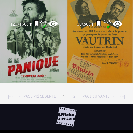
30€
50€
120x160cm
60x80cm
✔
✔
|<<
← PAGE PRÉCÉDENTE
1
2
PAGE SUIVANTE →
>>|