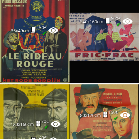
600€
240x160cm
✔
50€
36x49cm
✔
150€
80x120cm
✔
70€
120x160cm
✔
40€