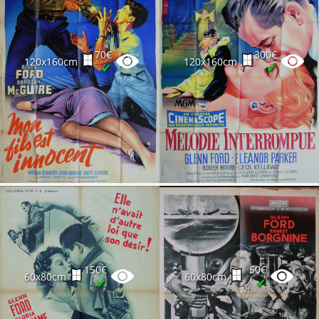
70€
300€
120x160cm
120x160cm
✔
✔
150€
50€
60x80cm
60x80cm
✔
✔