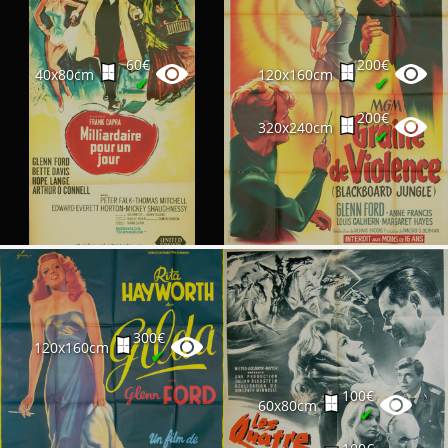
60€
200€
40x80cm
120x160cm
✔
✔
200€
320x240cm
✔
300€
120x160cm
✔
100€
60x80cm
✔