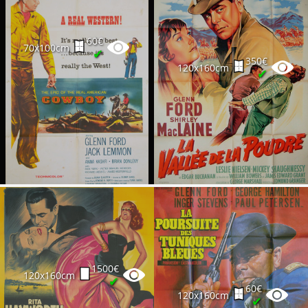
60€
70x100cm
✔
350€
120x160cm
✔
1500€
120x160cm
✔
60€
120x160cm
✔