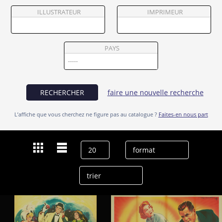
Partenaires
ILLUSTRATEUR
IMPRIMEUR
Vendre
PAYS
RECHERCHER
faire une nouvelle recherche
L’affiche que vous cherchez ne figure pas au catalogue ?
Faites-en nous part
Dernières recherches
Glenn Ford
effacer l’historique