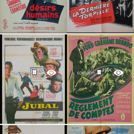
70€
150€
70x100cm
60x80cm
✔
✔