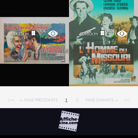
30€
40€
55x35cm
60x80cm
✔
✔
|<<
← PAGE PRÉCÉDENTE
1
2
PAGE SUIVANTE →
>>|