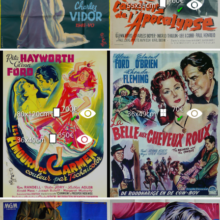
100€
55x35cm
✔
700€
70€
80x120cm
36x49cm
✔
✔
350€
36x49cm
✔