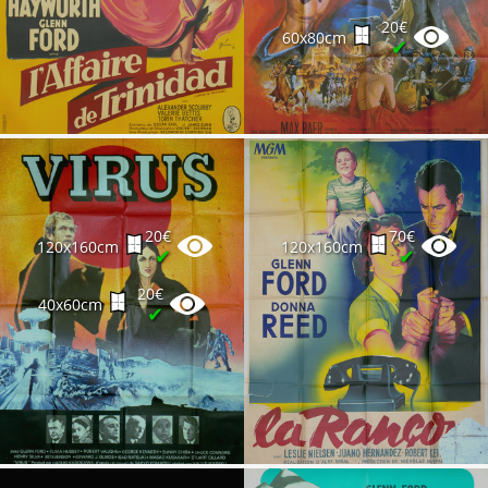
20€
60x80cm
✔
20€
70€
120x160cm
120x160cm
✔
✔
20€
40x60cm
✔