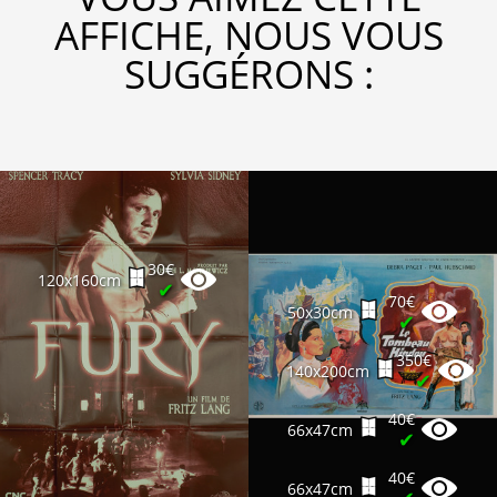
AFFICHE, NOUS VOUS
SUGGÉRONS :
30€
120x160cm
✔
70€
50x30cm
✔
350€
140x200cm
✔
40€
66x47cm
✔
40€
66x47cm