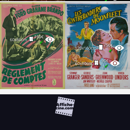
✔
150€
60x80cm
✔
750€
120x160cm
✔
90€
60x80cm
✔
FAQ
PARTENAIRES
NEWSLETTER