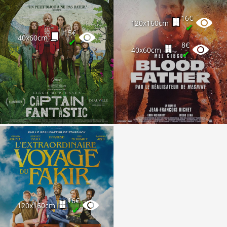
16€
120x160cm
✔
15€
40x60cm
✔
8€
40x60cm
✔
16€
120x160cm
✔