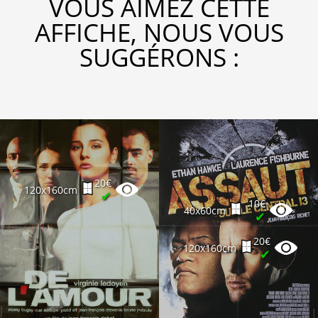
VOUS AIMEZ CETTE
AFFICHE, NOUS VOUS
SUGGÉRONS :
20€
120x160cm
✔
10€
40x60cm
✔
20€
120x160cm
✔