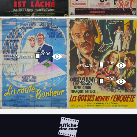
200€
120x160cm
✔
70€
36x49cm
✔
70€
36x49cm
✔