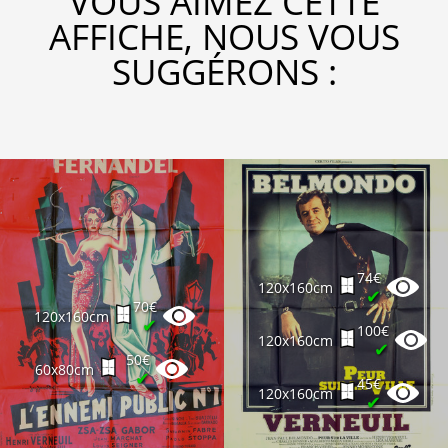
VOUS AIMEZ CETTE
AFFICHE, NOUS VOUS
SUGGÉRONS :
74€
120x160cm
✔
70€
120x160cm
✔
100€
120x160cm
✔
50€
60x80cm
✔
45€
120x160cm
✔