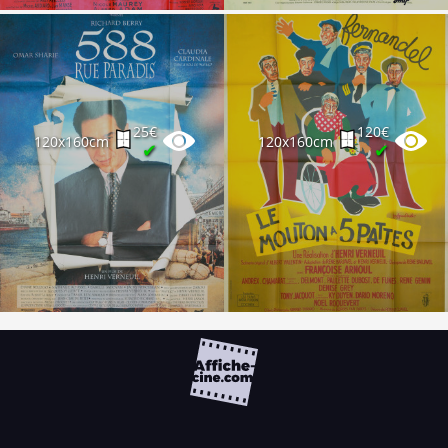
25€
120€
120x160cm
120x160cm
✔
✔
FAQ
PARTENAIRES
NEWSLETTER