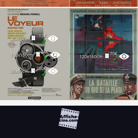
12€
40x60cm
✔
24€
70€
120x160cm
120x160cm
✔
✔
250€
36x49cm
✔