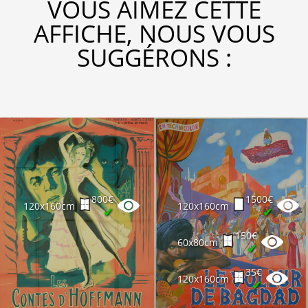
VOUS AIMEZ CETTE
AFFICHE, NOUS VOUS
SUGGÉRONS :
800€
1500€
120x160cm
120x160cm
✔
✔
150€
60x80cm
✔
35€
120x160cm
✔