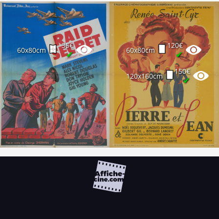
35€
120€
60x80cm
60x80cm
✔
✔
150€
120x160cm
✔
FAQ
PARTENAIRES
NEWSLETTER