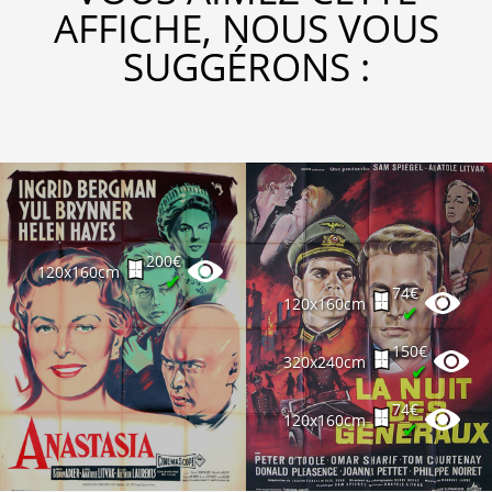
AFFICHE, NOUS VOUS
SUGGÉRONS :
200€
120x160cm
✔
74€
120x160cm
✔
150€
320x240cm
✔
74€
120x160cm
✔