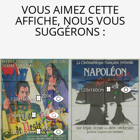
VOUS AIMEZ CETTE
AFFICHE, NOUS VOUS
SUGGÉRONS :
45€
120x160cm
✔
200€
120x160cm
✔
40€
36x49cm
✔
200€
120x160cm
✔