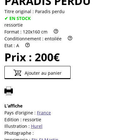
PARADIS PERDU
Titre original :
Paradis perdu
✔ EN STOCK
ressortie
Format :
120x160 cm
Conditionnement :
entoilée
Etat :
A
Prix :
200€
Ajouter au panier
L’affiche
Pays d’origine :
France
Edition :
ressortie
Illustration :
Hurel
Photographe :
Imprimerie :
Ets St Martin