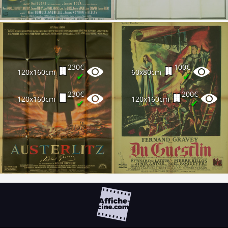
230€
100€
120x160cm
60x80cm
✔
✔
230€
200€
120x160cm
120x160cm
✔
✔